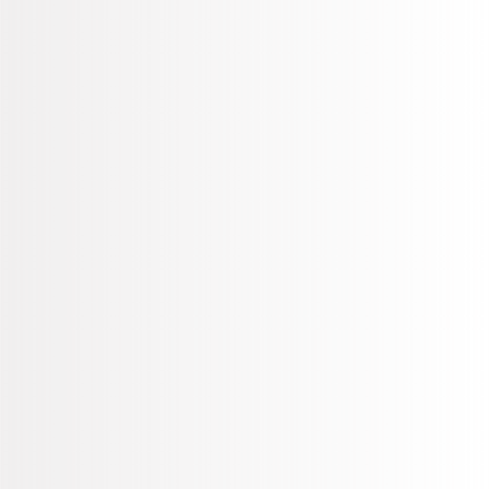
Un menú digital te permite cambiar de forma sencilla el
contenido que estas anunciando, minimizando tiempos
y esfuerzos.
Nuevos Productos
La cartelera digital te permite ingresar de forma más
sencilla nuevos productos a tu menú o incluso
productos que solo vendes por temporadas.