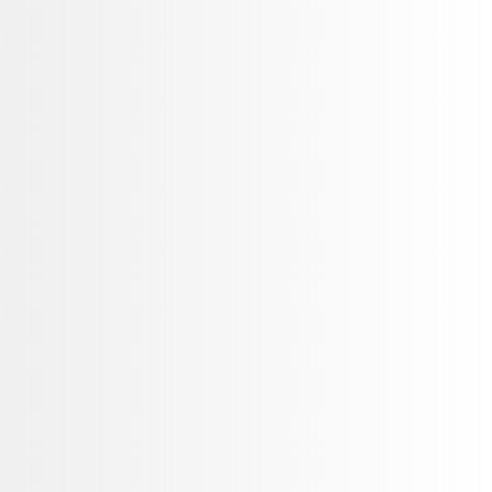
Menor Costo
Invirtiendo en señalización digital ya no tendrás que
imprimir constantemente tus menús, además de
ahorrar en costos fijos e involucrar a menos personal.
Reduce Tiempos de
Espera
Tener en pantallas tu menú reduce significativamente