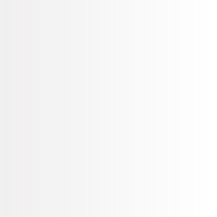
los tiempos de espera, ya que tienden a ser más claros
y fáciles de leer si los comparamos con los menús
tradicionales.
Mejor Experiencia
Es tu oportunidad de darle vida a tu negocio, utiliza las
pantallas para transmitir y crear un mejor ambiente
para tus comensales.