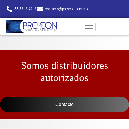
55 5618 4913
contacto@proycon.com.mx
Somos distribuidores
autorizados
Contacto