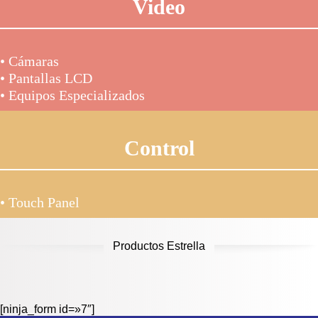
Video
• Cámaras
• Pantallas LCD
• Equipos Especializados
Control
• Touch Panel
Productos Estrella
[ninja_form id=»7″]